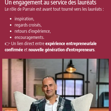
Un engagement au service des lauréats
Le rôle de Parrain est avant tout tourné vers les lauréats :
inspiration,
regards croisés,
retours d’expérience,
encouragements.
👉 Un lien direct entre
expérience entrepreneuriale
confirmée
et
nouvelle génération d’entrepreneurs
.