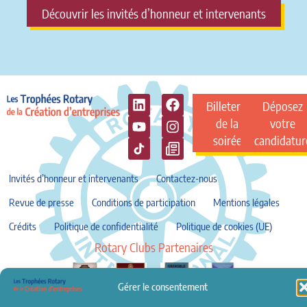
Découvrir les invités d’honneur et intervenants
Billeterie
Déposez
de la
votre
soirée
candidatur
Invités d’honneur et intervenants
Contactez-nous
Revue de presse
Conditions de participation
Mentions légales
Crédits
Politique de confidentialité
Politique de cookies (UE)
Rotary Clubs Partenaires
Gérer le consentement