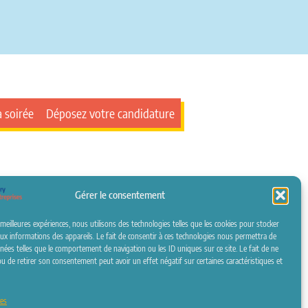
a soirée
Déposez votre candidature
s
Politique de confidentialité
Politique de cookies (UE)
Gérer le consentement
 meilleures expériences, nous utilisons des technologies telles que les cookies pour stocker
aux informations des appareils. Le fait de consentir à ces technologies nous permettra de
nées telles que le comportement de navigation ou les ID uniques sur ce site. Le fait de ne
u de retirer son consentement peut avoir un effet négatif sur certaines caractéristiques et
ces