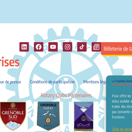
Billeterie de l
ue de presse
Conditions de participation
Mentions légales
Crédit
Rotary Clubs Partenaires
Pour offrir les
et/ou accéder 
traiter des don
pas consentir o
fonctions.
Gérer les servi