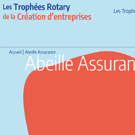
Les Troph
|
Accueil
Abeille Assurance
Abeille Assura