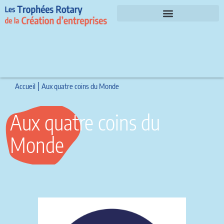
Le parrain et les invités d’honneur 2026
|
Accueil
Aux quatre coins du Monde
Aux quatre coins du
Monde