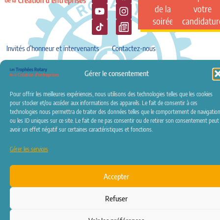
de la
votre
soirée
candidatur
Invités d’honneur et intervenants
Contactez-nous
Revue de presse
Conditions de participation
Mentions légales
Gérer le consentement
Crédits
Politique de confidentialité
Politique de cookies (UE)
Pour offrir les meilleures expériences, nous utilisons des technologies telles que les cookies
Rotary Clubs Partenaires
pour stocker et/ou accéder aux informations des appareils. Le fait de consentir à ces
technologies nous permettra de traiter des données telles que le comportement de navigatio
ou les ID uniques sur ce site. Le fait de ne pas consentir ou de retirer son consentement peut
avoir un effet négatif sur certaines caractéristiques et fonctions.
Gérer les services
© Rotary International – 2026
Accepter
Refuser