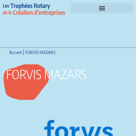
Le parrain et les invités d’honneur 2026
|
Accueil
FORVIS MAZARS
FORVIS MAZARS