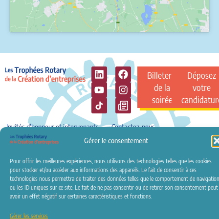
Billeterie
Déposez
de la
votre
soirée
candidatur
Invités d’honneur et intervenants
Contactez-nous
Gérer le consentement
Revue de presse
Conditions de participation
Mentions légales
Crédits
Politique de confidentialité
Politique de cookies (UE)
Pour offrir les meilleures expériences, nous utilisons des technologies telles que les cookies
pour stocker et/ou accéder aux informations des appareils. Le fait de consentir à ces
Rotary Clubs Partenaires
technologies nous permettra de traiter des données telles que le comportement de navigatio
ou les ID uniques sur ce site. Le fait de ne pas consentir ou de retirer son consentement peut
avoir un effet négatif sur certaines caractéristiques et fonctions.
Gérer les services