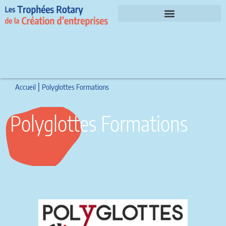
Le parrain et les invités d’honneur 2026
|
Accueil
Polyglottes Formations
Polyglottes Formations